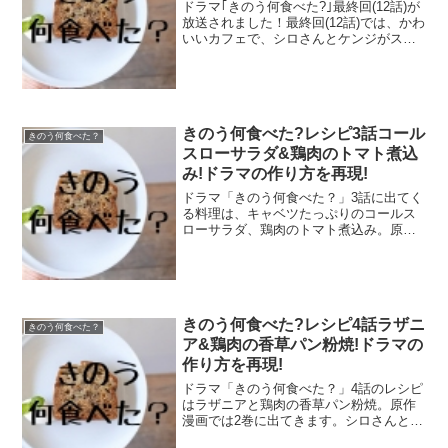
ドラマ｢きのう何食べた?｣最終回(12話)が
放送されました！最終回(12話)では、かわ
いいカフェで、シロさんとケンジがスコ
ーンを半分こ。大きい方を譲り合いして
いましたね。「ランチのスープとかサン
ドイッチも美味しいんだよ」とケンジが
言っていて...
きのう何食べた?レシピ3話コール
きのう何食べた？
スローサラダ&鶏肉のトマト煮込
み!ドラマの作り方を再現!
ドラマ「きのう何食べた？」3話に出てく
る料理は、キャベツたっぷりのコールス
ローサラダ、鶏肉のトマト煮込み。原作
漫画では5巻・33話に出てくる料理です。
コールスローサラダは、佳代子さんに習
って作った料理。鶏肉のトマト煮込み
は、適当おかずと言っ...
きのう何食べた?レシピ4話ラザニ
きのう何食べた？
ア&鶏肉の香草パン粉焼!ドラマの
作り方を再現!
ドラマ「きのう何食べた？」4話のレシピ
はラザニアと鶏肉の香草パン粉焼。原作
漫画では2巻に出てきます。シロさんとケ
ンジが一緒に住み始めた時に、はじめて