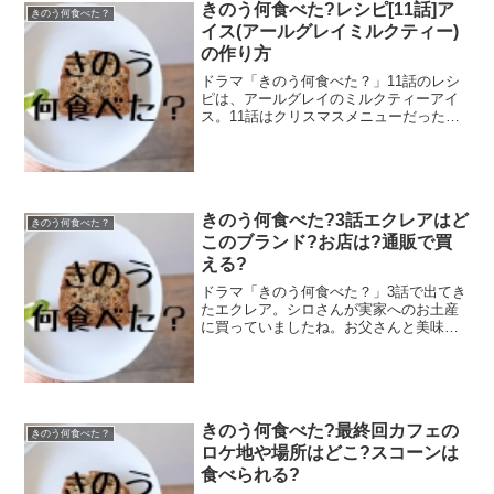
きのう何食べた?レシピ[11話]ア
きのう何食べた？
イス(アールグレイミルクティー)
の作り方
ドラマ「きのう何食べた？」11話のレシ
ピは、アールグレイのミルクティーアイ
ス。11話はクリスマスメニューだったの
で、ラザニアも出てきましたね！ディナ
ーの口直しに出てきたアールグレイのミ
ルクティーアイスは、「アイスとシャー
ベットの中間のような...
きのう何食べた?3話エクレアはど
きのう何食べた？
このブランド?お店は?通販で買
える?
ドラマ「きのう何食べた？」3話で出てき
たエクレア。シロさんが実家へのお土産
に買っていましたね。お父さんと美味し
そうにエクレアを食べていましたが、ど
このお店のものでしょうか？ロゴが特徴
的でしたが、実在するお店なのか気にな
ります！！今回は「きの...
きのう何食べた?最終回カフェの
きのう何食べた？
ロケ地や場所はどこ?スコーンは
食べられる?