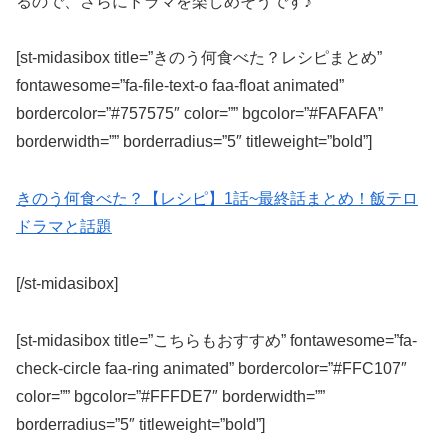
るので、さらにドラマを楽しめそうです♪
[st-midasibox title=”きのう何食べた？レシピまとめ”
fontawesome=”fa-file-text-o faa-float animated”
bordercolor=”#757575″ color=”” bgcolor=”#FAFAFA”
borderwidth=”” borderradius=”5″ titleweight=”bold”]
きのう何食べた？【レシピ】1話~最終話まとめ！飯テロ
ドラマと話題
[/st-midasibox]
[st-midasibox title=”こちらもおすすめ” fontawesome=”fa-
check-circle faa-ring animated” bordercolor=”#FFC107″
color=”” bgcolor=”#FFFDE7″ borderwidth=””
borderradius=”5″ titleweight=”bold”]