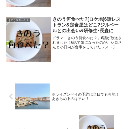
シロさんが作った思い出のメニューで
す。ラザニアは手間がかかりそうです
が、ドラマで作り方を見る...
きのう何食べた?[ロケ地]6話レス
きのう何食べた？
トラン&定食屋はどこ?ジルベー
ルとの出会い&研修生･長森に地
雷踏み
ドラマ「きのう何食べた？」6話が放送さ
れました！6話で気になったのが、シロさ
んと小日向が食事をしていたレストラ
ン。ジルベールこと井上航と出会った店
です。雰囲気の良い、高級そうなレスト
ランでした。また、研修生の長森と食事
をしていた定食屋(食堂...
ホライズンベイの予約は当日でも可能！
あきらめるのは早い！