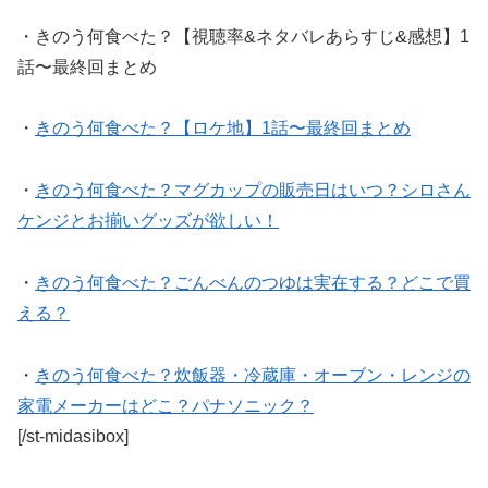
・きのう何食べた？【視聴率&ネタバレあらすじ&感想】1
話〜最終回まとめ
・
きのう何食べた？【ロケ地】1話〜最終回まとめ
・
きのう何食べた？マグカップの販売日はいつ？シロさん
ケンジとお揃いグッズが欲しい！
・
きのう何食べた？ごんべんのつゆは実在する？どこで買
える？
・
きのう何食べた？炊飯器・冷蔵庫・オーブン・レンジの
家電メーカーはどこ？パナソニック？
[/st-midasibox]