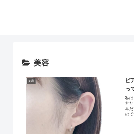
美容
ピ
美容
っ
私は
方だ
耳だ
ので