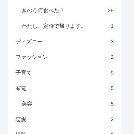
きのう何食べた？
29
わたし、定時で帰ります。
1
ディズニー
3
ファッション
3
子育て
9
家電
5
美容
5
恋愛
2