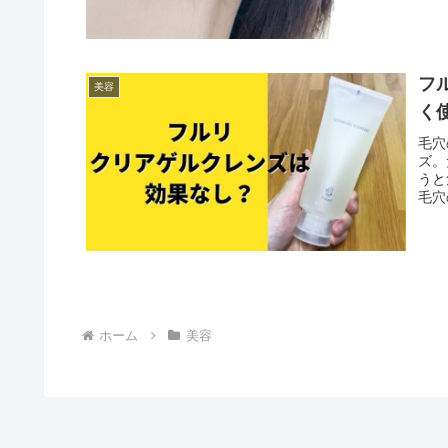
フ
美容
く
毛穴
ズ。
うと
毛穴
ホーム
美容