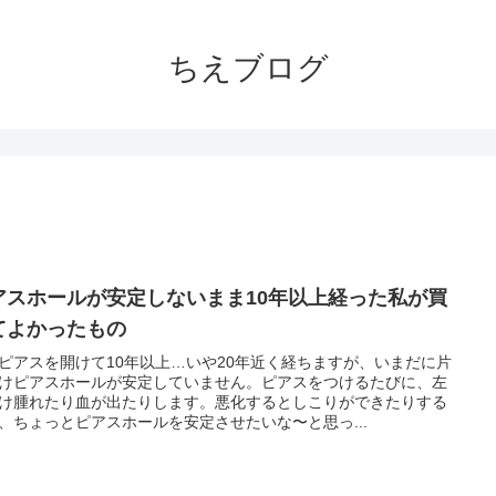
ちえブログ
アスホールが安定しないまま10年以上経った私が買
てよかったもの
ピアスを開けて10年以上…いや20年近く経ちますが、いまだに片
けピアスホールが安定していません。ピアスをつけるたびに、左
け腫れたり血が出たりします。悪化するとしこりができたりする
、ちょっとピアスホールを安定させたいな〜と思っ...